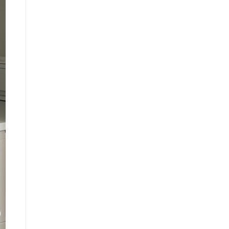
カ
イ
ブ