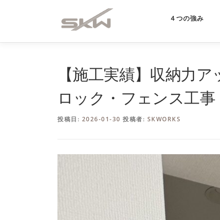
コ
ン
４つの強み
テ
ン
ツ
へ
【施工実績】収納力ア
ス
キ
ロック・フェンス工事
ッ
プ
投稿日:
2026-01-30
投稿者:
SKWORKS