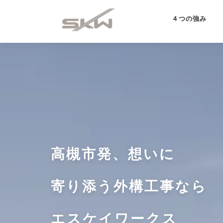
コ
ン
４つの強み
テ
ン
ツ
へ
ス
キ
ッ
プ
高槻市発、想いに
寄り添う外構工事なら
エスケイワークス