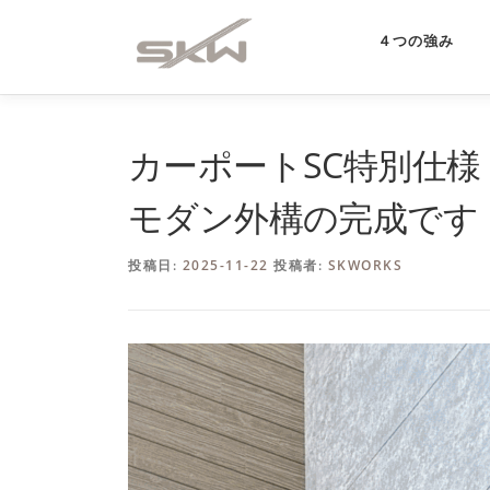
コ
ン
４つの強み
テ
ン
ツ
へ
カーポートSC特別仕
ス
キ
モダン外構の完成です
ッ
プ
投稿日:
2025-11-22
投稿者:
SKWORKS