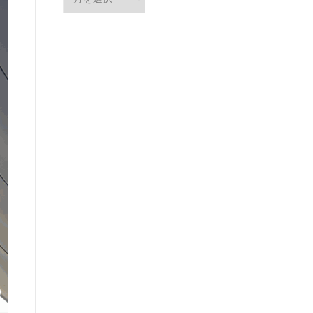
ー
カ
イ
ブ