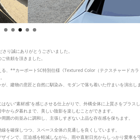
ださり誠にありがとうございました。
のご依頼を頂きました。
*カーポートSC特別仕様《Textured Color（テクスチャードカラ
す。
ンが、建物の意匠と自然に馴染み、モダンで落ち着いた佇まいを演出し
はない“素材感”を感じさせる仕上がりで、外構全体に上質さをプラス
日中から夕暮れまで、美しい陰影を楽しむことができます。
や周囲の街並みに調和し、主張しすぎない上品な存在感を保ちます。
動線を確保しつつ、スペース全体の見通しを良くしています。
デザインで、圧迫感を軽減しながら、雨や直射日光からしっかり愛車を