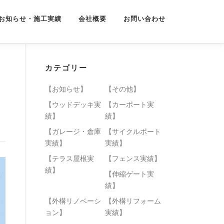
お知らせ・施工実績
会社概要
お問い合わせ
カテゴリー
【お知らせ】
【その他】
【ウッドデッキ実
【カーポート実
績】
績】
【ガレージ・倉庫
【サイクルポート
実績】
実績】
【テラス屋根実
【フェンス実績】
績】
【伸縮ゲート実
績】
【外構リノベーシ
【外構リフォーム
ョン】
実績】