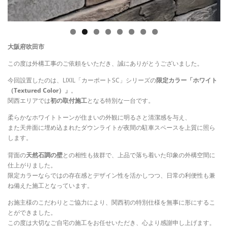
大阪府吹田市
この度は外構工事のご依頼をいただき、誠にありがとうございました。
今回設置したのは、LIXIL「カーポートSC」シリーズの
限定カラー「ホワイト
（Textured Color）」
。
関西エリアでは
初の取付施工
となる特別な一台です。
柔らかなホワイトトーンが住まいの外観に明るさと清潔感を与え、
また天井面に埋め込まれたダウンライトが夜間の駐車スペースを上質に照ら
します。
背面の
天然石調の壁
との相性も抜群で、上品で落ち着いた印象の外構空間に
仕上がりました。
限定カラーならではの存在感とデザイン性を活かしつつ、日常の利便性も兼
ね備えた施工となっています。
お施主様のこだわりとご協力により、関西初の特別仕様を無事に形にするこ
とができました。
この度は大切なご自宅の施工をお任せいただき、心より感謝申し上げます。