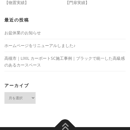
【物置実績】
【門扉実績】
最近の投稿
お盆休業のお知らせ
ホームページをリニューアルしました♪
高槻市｜LIXIL カーポートSC施工事例｜ブラックで統一した高級感
のあるカースペース
アーカイブ
ア
ー
カ
イ
ブ