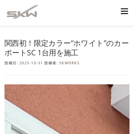
コ
ン
メニュー
テ
ン
ツ
へ
４つの強み
企業理念
業務内容
ス
関西初！限定カラー“ホワイト”のカー
キ
ポートSC 1台用を施工
ッ
プ
イメージパース集
メディア掲載
投稿日:
2025-10-31
投稿者:
SKWORKS
お知らせ・施工実績
会社概要
お問い合わせ