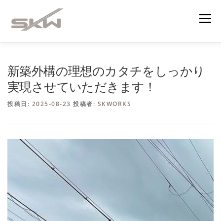
コ
ン
メニュー
テ
ン
ツ
へ
４つの強み
企業理念
業務内容
ス
新築外構の理想のカタチをしっかり
キ
実現させていただきます！
ッ
プ
イメージパース集
メディア掲載
投稿日:
2025-08-23
投稿者:
SKWORKS
お知らせ・施工実績
会社概要
お問い合わせ